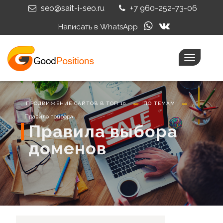
seo@sait-i-seo.ru
+7 960-252-73-06
Написать в WhatsApp
Toggle
navigatio
ПРОДВИЖЕНИЕ САЙТОВ В ТОП 10
ПО ТЕМАМ
Правило подбора
Правила выбора
доменов