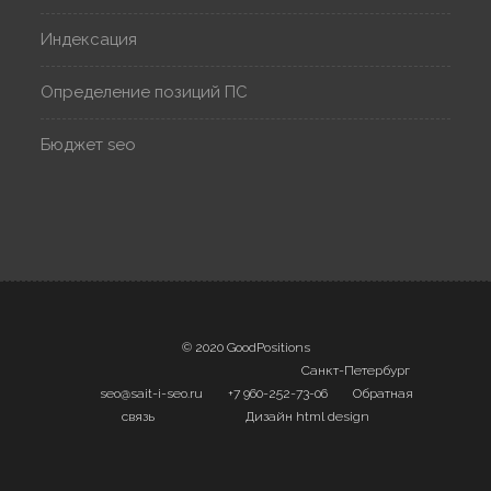
Индексация
Определение позиций ПС
Бюджет seo
© 2020 GoodPositions
Санкт-Петербург
seo@sait-i-seo.ru
+7 960-252-73-06
Обратная
связь
Дизайн
html design