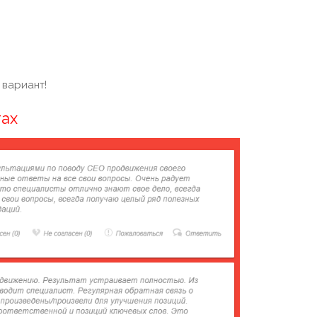
 вариант!
тах