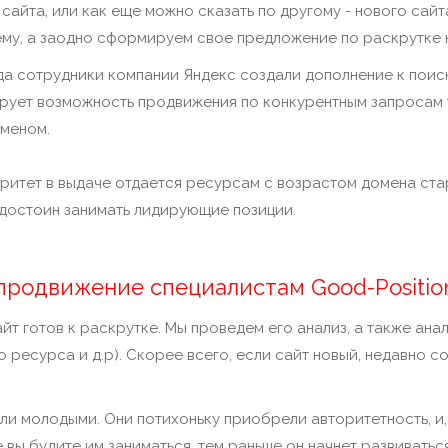
айта, или как еще можно сказать по другому - нового сайт
му, а заодно сформируем свое предложение по раскрутке 
ода сотрудники компании Яндекс создали дополнение к пои
рует возможность продвижения по конкурентным запросам т
меном.
ритет в выдаче отдается ресурсам с возрастом домена стар
, достоин занимать лидирующие позиции.
 продвижение специалистам Good-Positio
йт готов к раскрутке. Мы проведем его анализ, а также ан
о ресурса и д.р). Скорее всего, если сайт новый, недавно с
были молодыми. Они потихоньку приобрели авторитетность, и,
 вы будите им заниматься, тем раньше он начнет развиватьс