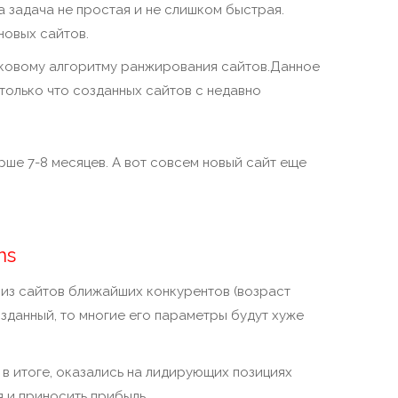
а задача не простая и не слишком быстрая.
новых сайтов.
сковому алгоритму ранжирования сайтов.Данное
олько что созданных сайтов с недавно
ше 7-8 месяцев. А вот совсем новый сайт еще
ns
ализ сайтов ближайших конкурентов (возраст
озданный, то многие его параметры будут хуже
 в итоге, оказались на лидирующих позициях
я и приносить прибыль.